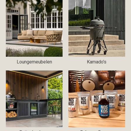
Loungemeubelen
Kamado's