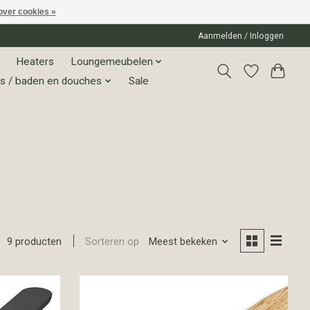
over cookies »
Aanmelden / Inloggen
Heaters
Loungemeubelen
s / baden en douches
Sale
Sorteren op
Meest bekeken
9 producten