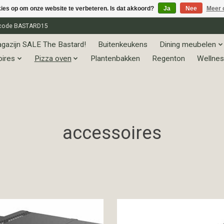
kies op om onze website te verbeteren. Is dat akkoord?
Ja
Nee
Meer 
et code BASTARD15
gazijn SALE The Bastard!
Buitenkeukens
Dining meubelen
oires
Pizza oven
Plantenbakken
Regenton
Wellnes
accessoires