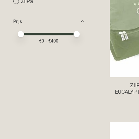
ZiiPa
Prijs
Minimale prijswaarde
Price maximum value
€
0
- €
400
ZII
EUCALYPT