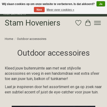
Wij slaan cookies op om onze website te verbeteren. Is dat akkoord?
Ja
Nee
Meer over cookies »
Profiteer van 15% korting op het gehele assortiment van The Bastard met
code BASTARD15
Stam Hoveniers
Verlanglijst
Winkelwag
Home
/
Outdoor accessoires
Outdoor accessoires
Kleed jouw buitenruimte aan met wat stijlvolle
accessoires en voeg in een handomdraai wat extra sfeer
toe aan jouw tuin, balkon of tuinkamer!
Laat je inspireren door het assortiment en ga op zoek naar
een subtiel accent of juist de eye-catcher voor jouw tuin.