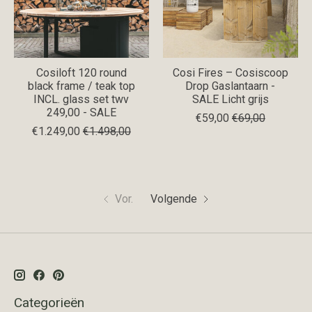
Cosiloft 120 round
Cosi Fires – Cosiscoop
black frame / teak top
Drop Gaslantaarn -
INCL. glass set twv
SALE Licht grijs
249,00 - SALE
€59,00
€69,00
€1.249,00
€1.498,00
Vor.
Volgende
Categorieën