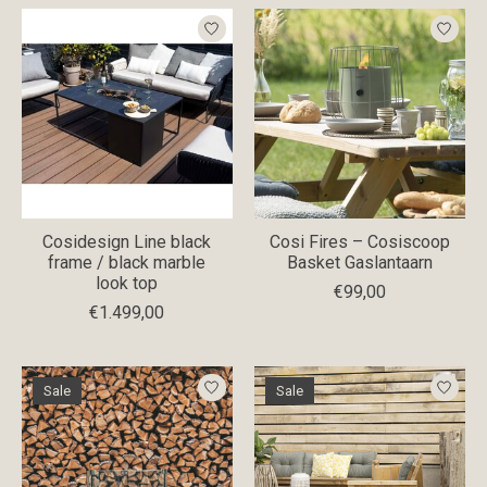
Cosidesign Line black
Cosi Fires – Cosiscoop
frame / black marble
Basket Gaslantaarn
look top
€99,00
€1.499,00
Sale
Sale