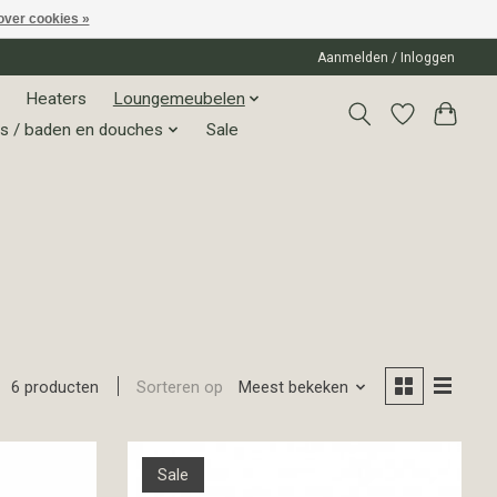
over cookies »
Aanmelden / Inloggen
Heaters
Loungemeubelen
s / baden en douches
Sale
Sorteren op
Meest bekeken
6 producten
Sale