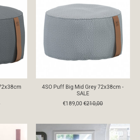
t 72x38cm
4SO Puff Big Mid Grey 72x38cm -
SALE
0
€189,00
€210,00