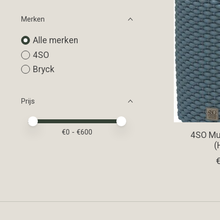
Merken
Alle merken
4SO
Bryck
Prijs
Minimale prijswaarde
Price maximum value
€
0
- €
600
4SO Mu
(