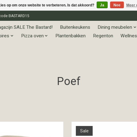
kies op om onze website te verbeteren. Is dat akkoord?
Ja
Nee
Meer 
et code BASTARD15
gazijn SALE The Bastard!
Buitenkeukens
Dining meubelen
oires
Pizza oven
Plantenbakken
Regenton
Wellnes
Poef
Sale