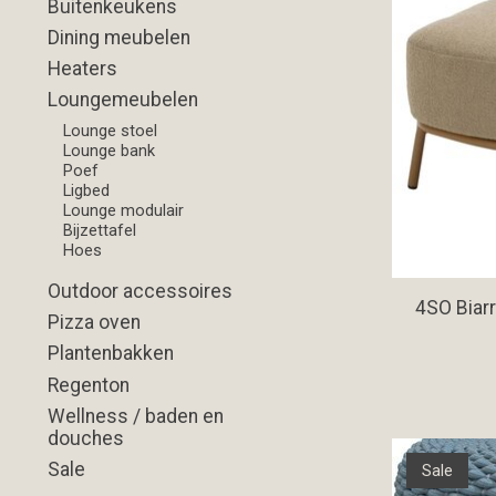
Buitenkeukens
Dining meubelen
Heaters
Loungemeubelen
Lounge stoel
Lounge bank
Poef
Ligbed
Lounge modulair
Bijzettafel
Hoes
Outdoor accessoires
4SO Biarr
Pizza oven
Plantenbakken
Regenton
Wellness / baden en
douches
Sale
Sale