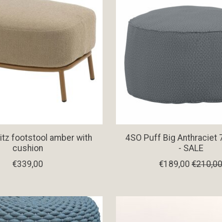
itz footstool amber with
4SO Puff Big Anthracie
cushion
- SALE
€339,00
€189,00
€210,0