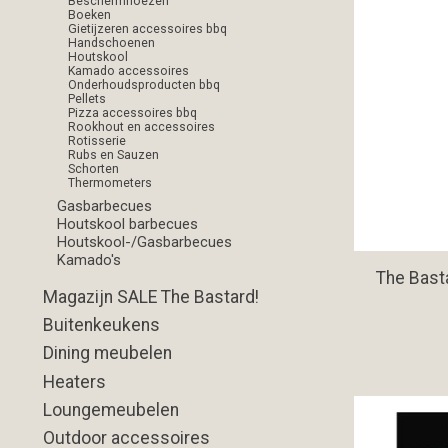
Beschermhoezen
Boeken
Gietijzeren accessoires bbq
Handschoenen
Houtskool
Kamado accessoires
Onderhoudsproducten bbq
Pellets
Pizza accessoires bbq
Rookhout en accessoires
Rotisserie
Rubs en Sauzen
Schorten
Thermometers
Gasbarbecues
Houtskool barbecues
Houtskool-/Gasbarbecues
Kamado's
The Bast
Magazijn SALE The Bastard!
Buitenkeukens
Dining meubelen
Heaters
Loungemeubelen
Outdoor accessoires