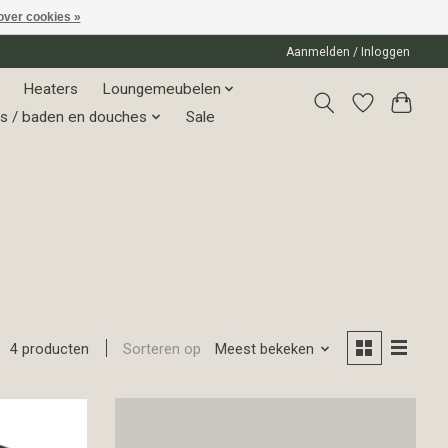
over cookies »
Aanmelden / Inloggen
Heaters
Loungemeubelen
s / baden en douches
Sale
Sorteren op
Meest bekeken
4 producten