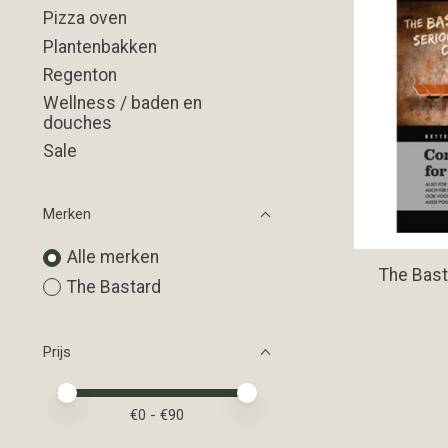
Pizza oven
Plantenbakken
Regenton
Wellness / baden en
douches
Sale
Merken
Alle merken
The Bast
The Bastard
Prijs
Minimale prijswaarde
Price maximum value
€
0
- €
90