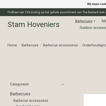
Wij slaan coo
Profiteer van 15% korting op het gehele assortiment van The Bastard m
Barbecues
Ma
Stam Hoveniers
Outdoor access
Home
/
Barbecues
/
Barbecue accessoires
/
Onderhoudspro
Categorieën
Barbecues
Barbecue accessoires