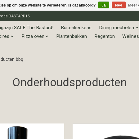
kies op om onze website te verbeteren. Is dat akkoord?
Ja
Nee
Meer 
et code BASTARD15
gazijn SALE The Bastard!
Buitenkeukens
Dining meubelen
oires
Pizza oven
Plantenbakken
Regenton
Wellnes
ducten bbq
Onderhoudsproducten