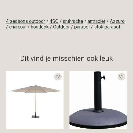
4 seasons outdoor
/
4SO
/
anthracite
/
antraciet
/
Azzuro
/
charcoal
/
houtlook
/
Outdoor
/
parasol
/
stok parasol
Dit vind je misschien ook leuk
Items van productcarrousel