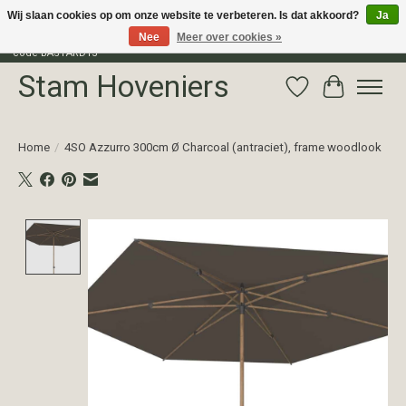
Wij slaan cookies op om onze website te verbeteren. Is dat akkoord?
Ja
Nee
Meer over cookies »
Profiteer van 15% korting op het gehele assortiment van The Bastard met
code BASTARD15
Stam Hoveniers
Verlanglijst
Winkelwag
Home
/
4SO Azzurro 300cm Ø Charcoal (antraciet), frame woodlook
Product image slideshow Items