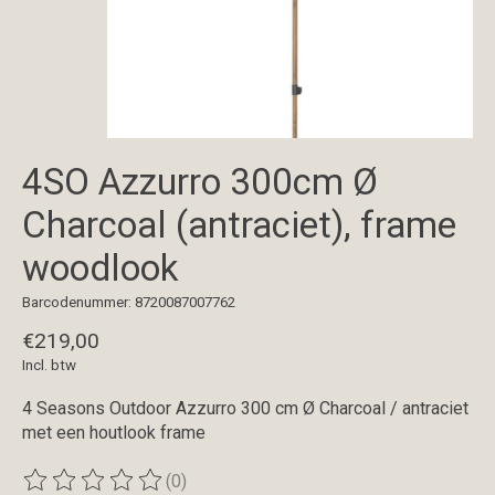
4SO Azzurro 300cm Ø
Charcoal (antraciet), frame
woodlook
Barcodenummer: 8720087007762
€219,00
Incl. btw
4 Seasons Outdoor Azzurro 300 cm Ø Charcoal / antraciet
met een houtlook frame
(0)
De beoordeling van dit product is
0
van de 5