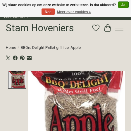
Wij slaan cookies op om onze website te verbeteren. Is dat akkoord?
Ja
Nee
Meer over cookies »
Profiteer van 15% korting op het gehele assortiment van The Bastard met
code BASTARD15
Stam Hoveniers
Verlanglijst
Winkelwag
Home
/
BBQrs Delight Pellet grill fuel Apple
Product image slideshow Items