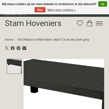
Wij slaan cookies op om onze website te verbeteren. Is dat akkoord?
Ja
Nee
Meer over cookies »
Profiteer van 15% korting op het gehele assortiment van The Bastard met
code BASTARD15
Stam Hoveniers
Verlanglijst
Winkelwag
Home
/
YOI | Midori coffee table 140x77,5 cm alu Dark grey
Product image slideshow Items