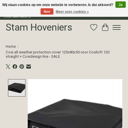
Wij slaan cookies op om onze website te verbeteren. Is dat akkoord?
Ja
Nee
Meer over cookies »
Profiteer van 15% korting op het gehele assortiment van The Bastard met
code BASTARD15
Stam Hoveniers
Verlanglijst
Winkelwag
Home
/
Cosi all weather protection cover 120x80x50 voor Cosiloft 120
straight + Cosidesign line - SALE
Product image slideshow Items