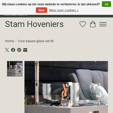
Wij slaan cookies op om onze website te verbeteren. Is dat akkoord?
Ja
Nee
Meer over cookies »
Profiteer van 15% korting op het gehele assortiment van The Bastard met
code BASTARD15
Stam Hoveniers
Verlanglijst
Winkelwag
Home
/
Cosi square glass set M
Product image slideshow Items