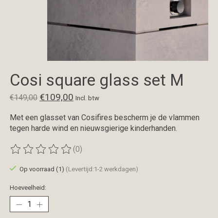
Cosi square glass set M
€109,00
€149,00
Incl. btw
Met een glasset van Cosifires bescherm je de vlammen
tegen harde wind en nieuwsgierige kinderhanden.
(0)
De beoordeling van dit product is
0
van de 5
Op voorraad (1)
(Levertijd:1-2 werkdagen)
Hoeveelheid: