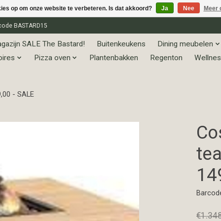
kies op om onze website te verbeteren. Is dat akkoord?
Ja
Nee
Meer 
et code BASTARD15
gazijn SALE The Bastard!
Buitenkeukens
Dining meubelen
oires
Pizza oven
Plantenbakken
Regenton
Wellnes
9,00 - SALE
Cos
te
14
Barcod
€1.34