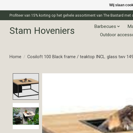
Wij slaan coo
Profiteer van 15% korting op het gehele assortiment van The Bastard m
Barbecues
Ma
Stam Hoveniers
Outdoor access
Home
/
Cosiloft 100 Black frame / teaktop INCL. glass twv 14
Product image slideshow Items