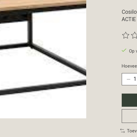
Cosilo
ACTIE 
De beo
Op 
Hoeveel
Toev