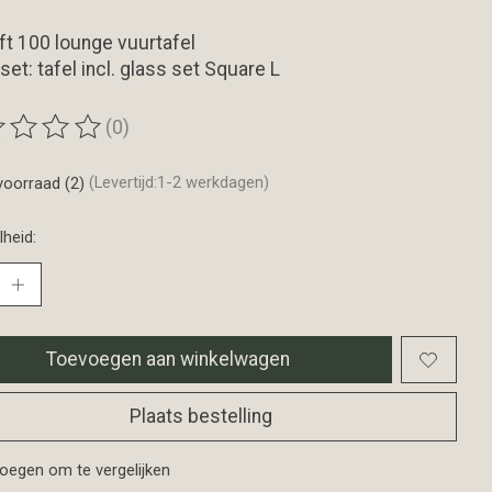
ft 100 lounge vuurtafel
set: tafel incl. glass set Square L
(0)
ordeling van dit product is
0
van de 5
voorraad (2)
(Levertijd:1-2 werkdagen)
heid:
Toevoegen aan winkelwagen
Plaats bestelling
oegen om te vergelijken