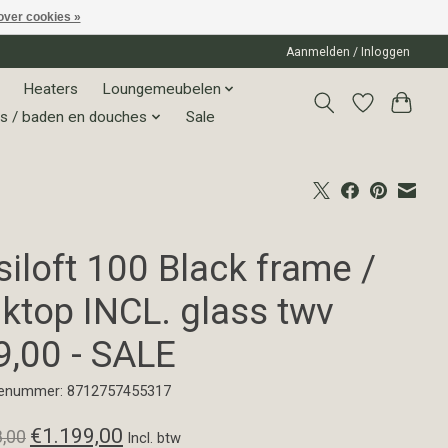
over cookies »
Aanmelden / Inloggen
Heaters
Loungemeubelen
s / baden en douches
Sale
iloft 100 Black frame /
aktop INCL. glass twv
9,00 - SALE
enummer: 8712757455317
€1.199,00
8,00
Incl. btw