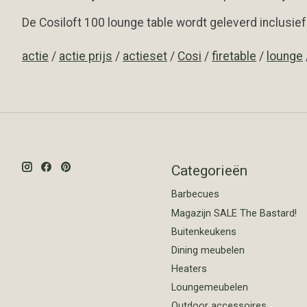
De Cosiloft 100 lounge table wordt geleverd inclusief
actie
/
actie prijs
/
actieset
/
Cosi
/
firetable
/
lounge
Categorieën
Barbecues
Magazijn SALE The Bastard!
Buitenkeukens
Dining meubelen
Heaters
Loungemeubelen
Outdoor accessoires