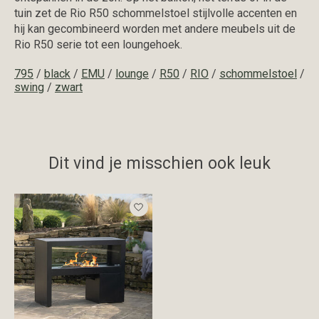
tuin zet de Rio R50 schommelstoel stijlvolle accenten en
hij kan gecombineerd worden met andere meubels uit de
Rio R50 serie tot een loungehoek.
795
/
black
/
EMU
/
lounge
/
R50
/
RIO
/
schommelstoel
/
swing
/
zwart
Dit vind je misschien ook leuk
Items van productcarrousel