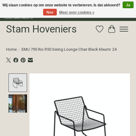
Wij slaan cookies op om onze website te verbeteren. Is dat akkoord?
Ja
Nee
Meer over cookies »
Profiteer van 15% korting op het gehele assortiment van The Bastard met
code BASTARD15
Stam Hoveniers
Verlanglijst
Winkelwag
Home
/
EMU 795 Rio R50 Swing Lounge Chair Black kleurnr. 24
Product image slideshow Items