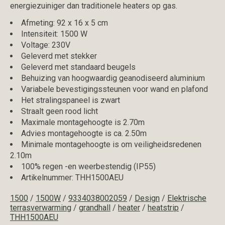
energiezuiniger dan traditionele heaters op gas.
Afmeting: 92 x 16 x 5 cm
Intensiteit: 1500 W
Voltage: 230V
Geleverd met stekker
Geleverd met standaard beugels
Behuizing van hoogwaardig geanodiseerd aluminium
Variabele bevestigingssteunen voor wand en plafond
Het stralingspaneel is zwart
Straalt geen rood licht
Maximale montagehoogte is 2.70m
Advies montagehoogte is ca. 2.50m
Minimale montagehoogte is om veiligheidsredenen
2.10m
100% regen -en weerbestendig (IP55)
Artikelnummer: THH1500AEU
1500
/
1500W
/
9334038002059
/
Design
/
Elektrische
terrasverwarming
/
grandhall
/
heater
/
heatstrip
/
THH1500AEU