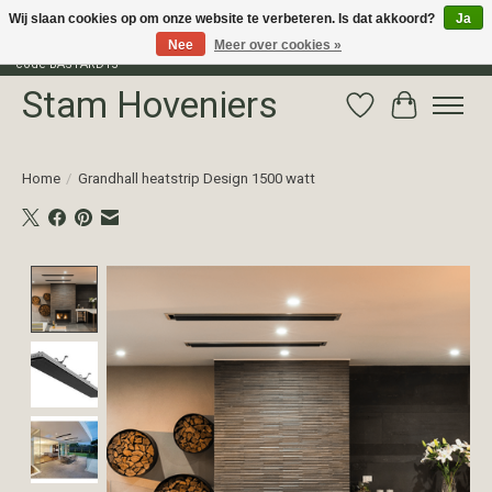
Wij slaan cookies op om onze website te verbeteren. Is dat akkoord?
Ja
Nee
Meer over cookies »
Profiteer van 15% korting op het gehele assortiment van The Bastard met
code BASTARD15
Stam Hoveniers
Verlanglijst
Winkelwag
Home
/
Grandhall heatstrip Design 1500 watt
Product image slideshow Items