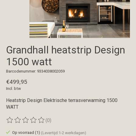
Grandhall heatstrip Design
1500 watt
Barcodenummer: 9334038002059
€499,95
Incl. btw
Heatstrip Design Elektrische terrasverwarming 1500
WATT
(0)
De beoordeling van dit product is
0
van de 5
Op voorraad (1)
(Levertijd:1-2 werkdagen)