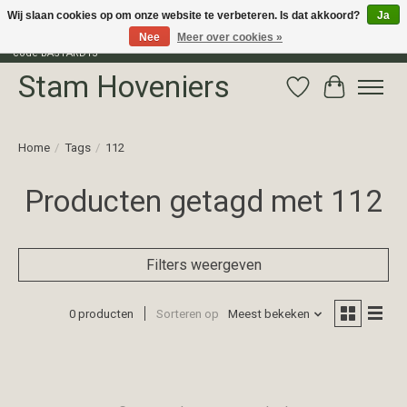
Wij slaan cookies op om onze website te verbeteren. Is dat akkoord?
Ja
Nee
Meer over cookies »
Profiteer van 15% korting op het gehele assortiment van The Bastard met
code BASTARD15
Stam Hoveniers
Verlanglijst
Winkelwag
Home
/
Tags
/
112
Producten getagd met 112
Filters weergeven
0 producten
Sorteren op
Meest bekeken