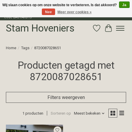
Wij slaan cookies op om onze website te verbeteren. Is dat akkoord?
Ja
Nee
Meer over cookies »
Profiteer van 15% korting op het gehele assortiment van The Bastard met
code BASTARD15
Stam Hoveniers
Verlanglijst
Winkelwag
Home
/
Tags
/
8720087028651
Producten getagd met
8720087028651
Filters weergeven
1 producten
Sorteren op
Meest bekeken