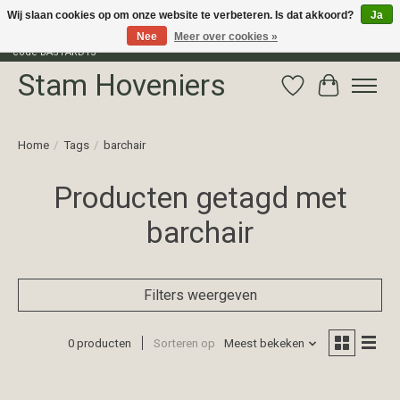
Wij slaan cookies op om onze website te verbeteren. Is dat akkoord?
Ja
Nee
Meer over cookies »
Profiteer van 15% korting op het gehele assortiment van The Bastard met
code BASTARD15
Stam Hoveniers
Verlanglijst
Winkelwag
Home
/
Tags
/
barchair
Producten getagd met
barchair
Filters weergeven
0 producten
Sorteren op
Meest bekeken