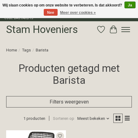
Wij slaan cookies op om onze website te verbeteren. Is dat akkoord?
Ja
Nee
Meer over cookies »
Profiteer van 15% korting op het gehele assortiment van The Bastard met
code BASTARD15
Stam Hoveniers
Verlanglijst
Winkelwag
Home
/
Tags
/
Barista
Producten getagd met
Barista
Filters weergeven
1 producten
Sorteren op
Meest bekeken