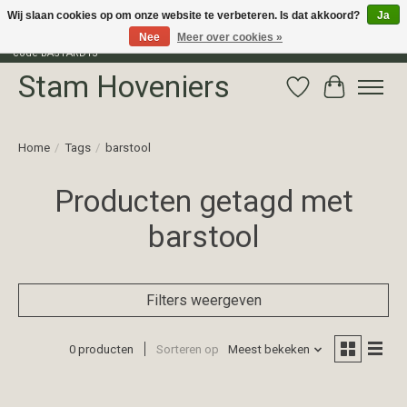
Wij slaan cookies op om onze website te verbeteren. Is dat akkoord?
Ja
Nee
Meer over cookies »
Profiteer van 15% korting op het gehele assortiment van The Bastard met
code BASTARD15
Stam Hoveniers
Verlanglijst
Winkelwag
Home
/
Tags
/
barstool
Producten getagd met
barstool
Filters weergeven
0 producten
Sorteren op
Meest bekeken