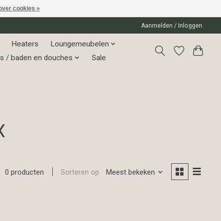
over cookies »
Aanmelden / Inloggen
Heaters
Loungemeubelen
s / baden en douches
Sale
X
Sorteren op
Meest bekeken
0 producten