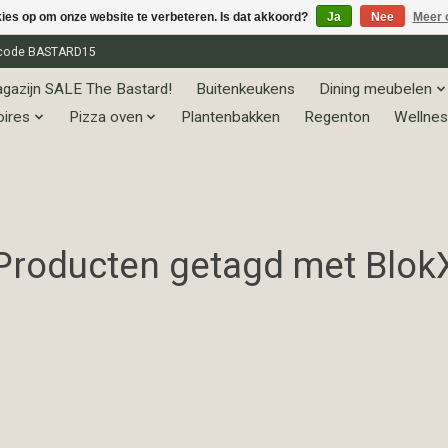
kies op om onze website te verbeteren. Is dat akkoord?
Ja
Nee
Meer 
et code BASTARD15
gazijn SALE The Bastard!
Buitenkeukens
Dining meubelen
oires
Pizza oven
Plantenbakken
Regenton
Wellnes
Producten getagd met Blok