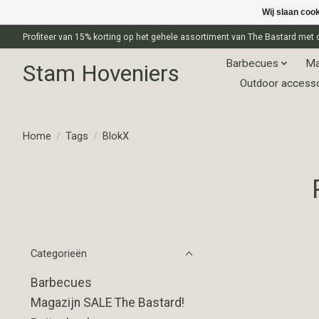
Wij slaan coo
Profiteer van 15% korting op het gehele assortiment van The Bastard m
Barbecues
Ma
Stam Hoveniers
Outdoor access
Home
/
Tags
/
BlokX
Categorieën
Barbecues
Magazijn SALE The Bastard!