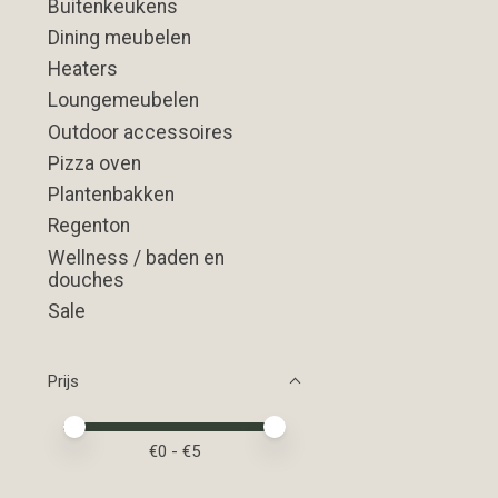
Buitenkeukens
Dining meubelen
Heaters
Loungemeubelen
Outdoor accessoires
Pizza oven
Plantenbakken
Regenton
Wellness / baden en
douches
Sale
Prijs
Minimale prijswaarde
Price maximum value
€
0
- €
5