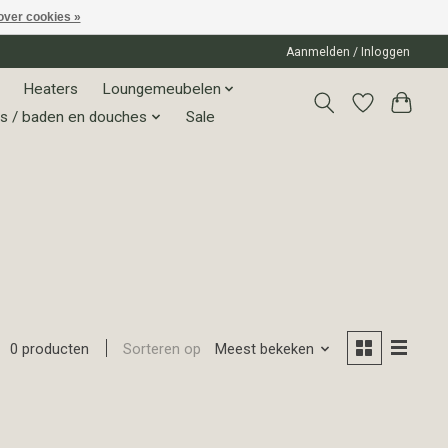
over cookies »
Aanmelden / Inloggen
Heaters
Loungemeubelen
s / baden en douches
Sale
Sorteren op
Meest bekeken
0 producten