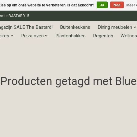
kies op om onze website te verbeteren. Is dat akkoord?
Ja
Nee
Meer 
et code BASTARD15
gazijn SALE The Bastard!
Buitenkeukens
Dining meubelen
oires
Pizza oven
Plantenbakken
Regenton
Wellnes
Producten getagd met Blue