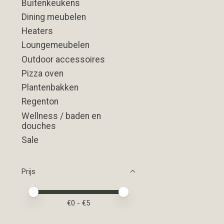
Buitenkeukens
Dining meubelen
Heaters
Loungemeubelen
Outdoor accessoires
Pizza oven
Plantenbakken
Regenton
Wellness / baden en
douches
Sale
Prijs
Minimale prijswaarde
Price maximum value
€
0
- €
5