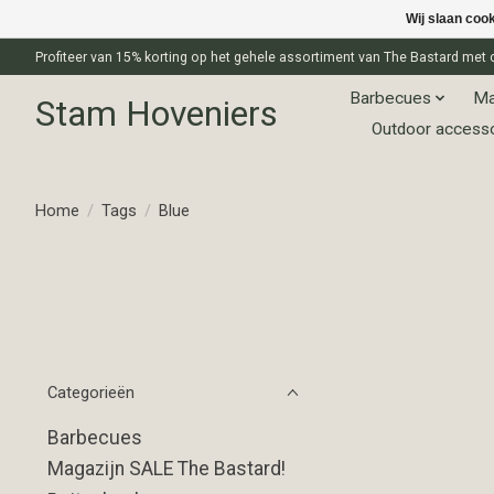
Wij slaan coo
Profiteer van 15% korting op het gehele assortiment van The Bastard m
Barbecues
Ma
Stam Hoveniers
Outdoor access
Home
/
Tags
/
Blue
Categorieën
Barbecues
Magazijn SALE The Bastard!