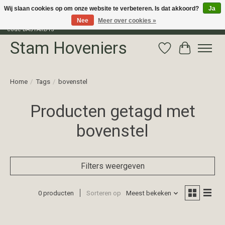
Wij slaan cookies op om onze website te verbeteren. Is dat akkoord?
Ja
Nee
Meer over cookies »
Profiteer van 15% korting op het gehele assortiment van The Bastard met
code BASTARD15
Stam Hoveniers
Verlanglijst
Winkelwag
Home
/
Tags
/
bovenstel
Producten getagd met
bovenstel
Filters weergeven
0 producten
Sorteren op
Meest bekeken