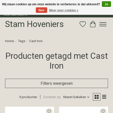
Wij slaan cookies op om onze website te verbeteren. Is dat akkoord?
Ja
Nee
Meer over cookies »
Profiteer van 15% korting op het gehele assortiment van The Bastard met
code BASTARD15
Stam Hoveniers
Verlanglijst
Winkelwag
Home
/
Tags
/
Cast Iron
Producten getagd met Cast
Iron
Filters weergeven
9 producten
Sorteren op
Meest bekeken