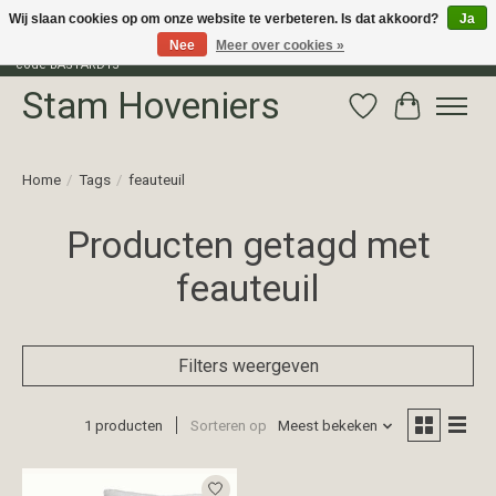
Wij slaan cookies op om onze website te verbeteren. Is dat akkoord?
Ja
Nee
Meer over cookies »
Profiteer van 15% korting op het gehele assortiment van The Bastard met
code BASTARD15
Stam Hoveniers
Verlanglijst
Winkelwag
Home
/
Tags
/
feauteuil
Producten getagd met
feauteuil
Filters weergeven
1 producten
Sorteren op
Meest bekeken