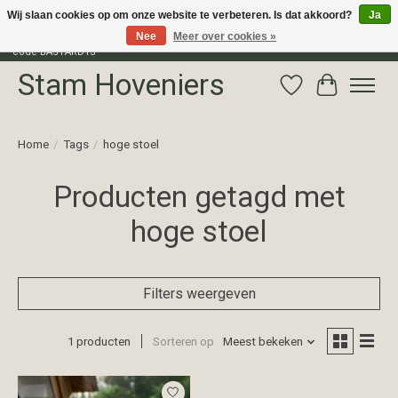
Wij slaan cookies op om onze website te verbeteren. Is dat akkoord?
Ja
Nee
Meer over cookies »
Profiteer van 15% korting op het gehele assortiment van The Bastard met
code BASTARD15
Stam Hoveniers
Verlanglijst
Winkelwag
Home
/
Tags
/
hoge stoel
Producten getagd met
hoge stoel
Filters weergeven
1 producten
Sorteren op
Meest bekeken