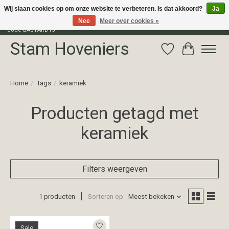
Wij slaan cookies op om onze website te verbeteren. Is dat akkoord?
Ja
Nee
Meer over cookies »
Profiteer van 15% korting op het gehele assortiment van The Bastard met
code BASTARD15
Stam Hoveniers
Verlanglijst
Winkelwag
Home
/
Tags
/
keramiek
Producten getagd met
keramiek
Filters weergeven
1 producten
Sorteren op
Meest bekeken
Sale