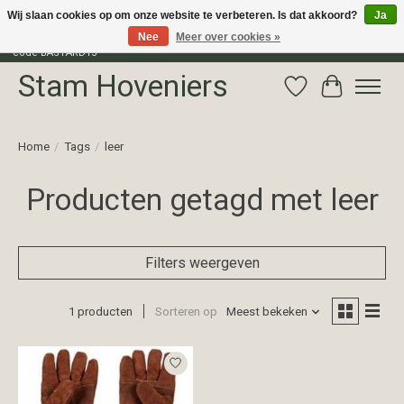
Wij slaan cookies op om onze website te verbeteren. Is dat akkoord?
Ja
Nee
Meer over cookies »
Profiteer van 15% korting op het gehele assortiment van The Bastard met
code BASTARD15
Stam Hoveniers
Verlanglijst
Winkelwag
Home
/
Tags
/
leer
Producten getagd met leer
Filters weergeven
1 producten
Sorteren op
Meest bekeken