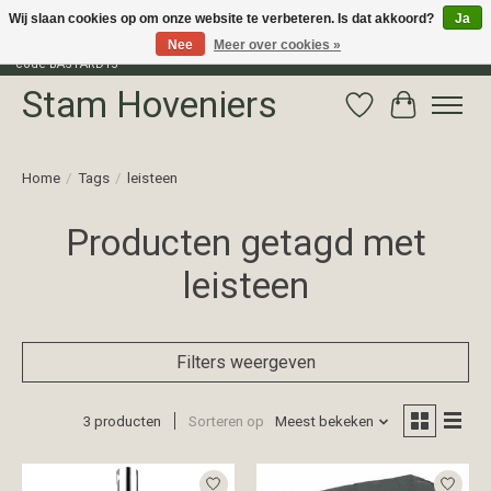
Wij slaan cookies op om onze website te verbeteren. Is dat akkoord?
Ja
Nee
Meer over cookies »
Profiteer van 15% korting op het gehele assortiment van The Bastard met
code BASTARD15
Stam Hoveniers
Verlanglijst
Winkelwag
Home
/
Tags
/
leisteen
Producten getagd met
leisteen
Filters weergeven
3 producten
Sorteren op
Meest bekeken