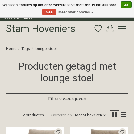
Wij slaan cookies op om onze website te verbeteren. Is dat akkoord?
Ja
Nee
Meer over cookies »
Profiteer van 15% korting op het gehele assortiment van The Bastard met
code BASTARD15
Stam Hoveniers
Verlanglijst
Winkelwag
Home
/
Tags
/
lounge stoel
Producten getagd met
lounge stoel
Filters weergeven
2 producten
Sorteren op
Meest bekeken