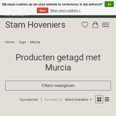
Wij slaan cookies op om onze website te verbeteren. Is dat akkoord?
Ja
Nee
Meer over cookies »
Profiteer van 15% korting op het gehele assortiment van The Bastard met
code BASTARD15
Stam Hoveniers
Verlanglijst
Winkelwag
Home
/
Tags
/
Murcia
Producten getagd met
Murcia
Filters weergeven
0 producten
Sorteren op
Meest bekeken