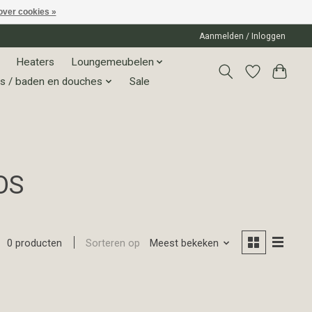
over cookies »
Aanmelden / Inloggen
Heaters
Loungemeubelen
s / baden en douches
Sale
OS
Sorteren op
Meest bekeken
0 producten