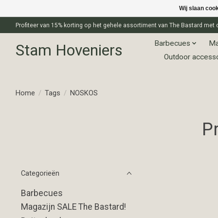
Wij slaan coo
Profiteer van 15% korting op het gehele assortiment van The Bastard m
Barbecues
Ma
Stam Hoveniers
Outdoor access
Home
/
Tags
/
NOSKOS
P
Categorieën
Barbecues
Magazijn SALE The Bastard!