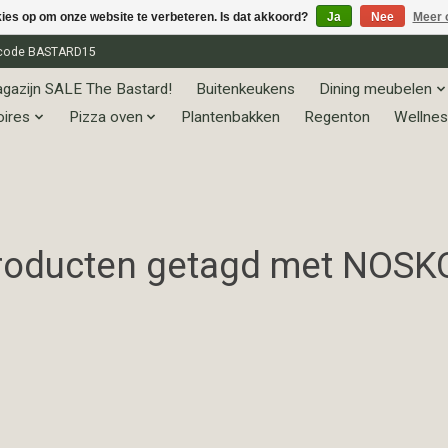
kies op om onze website te verbeteren. Is dat akkoord?
Ja
Nee
Meer 
et code BASTARD15
gazijn SALE The Bastard!
Buitenkeukens
Dining meubelen
oires
Pizza oven
Plantenbakken
Regenton
Wellnes
roducten getagd met NOSK