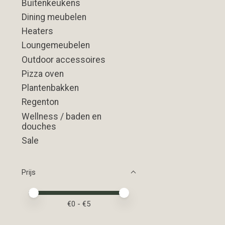
Buitenkeukens
Dining meubelen
Heaters
Loungemeubelen
Outdoor accessoires
Pizza oven
Plantenbakken
Regenton
Wellness / baden en
douches
Sale
Prijs
Minimale prijswaarde
Price maximum value
€
0
- €
5