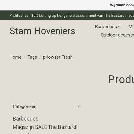
Wij slaan coo
Profiteer van 15% korting op het gehele assortiment van The Bastard m
Barbecues
Ma
Stam Hoveniers
Outdoor access
Home
/
Tags
/
pillowset Fresh
Produ
Categorieën
Barbecues
Magazijn SALE The Bastard!