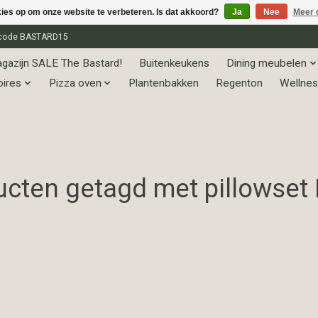
kies op om onze website te verbeteren. Is dat akkoord?
Ja
Nee
Meer 
et code BASTARD15
gazijn SALE The Bastard!
Buitenkeukens
Dining meubelen
oires
Pizza oven
Plantenbakken
Regenton
Wellnes
cten getagd met pillowset