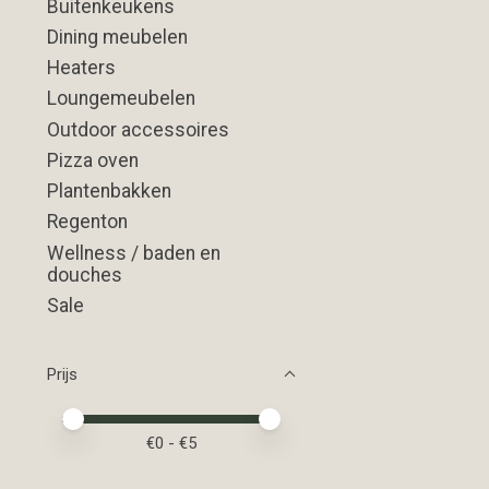
Buitenkeukens
Dining meubelen
Heaters
Loungemeubelen
Outdoor accessoires
Pizza oven
Plantenbakken
Regenton
Wellness / baden en
douches
Sale
Prijs
Minimale prijswaarde
Price maximum value
€
0
- €
5