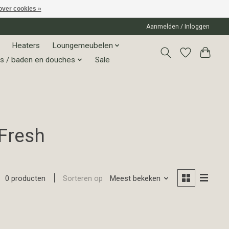
over cookies »
Aanmelden / Inloggen
Heaters
Loungemeubelen
s / baden en douches
Sale
 Fresh
Sorteren op
Meest bekeken
0 producten