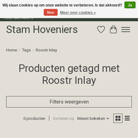
Wij slaan cookies op om onze website te verbeteren. Is dat akkoord?
Ja
Nee
Meer over cookies »
Profiteer van 15% korting op het gehele assortiment van The Bastard met
code BASTARD15
Stam Hoveniers
Verlanglijst
Winkelwag
Home
/
Tags
/
Roostr Inlay
Producten getagd met
Roostr Inlay
Filters weergeven
0 producten
Sorteren op
Meest bekeken