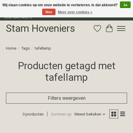
Wij slaan cookies op om onze website te verbeteren. Is dat akkoord?
Ja
Nee
Meer over cookies »
Profiteer van 15% korting op het gehele assortiment van The Bastard met
code BASTARD15
Stam Hoveniers
Verlanglijst
Winkelwag
Home
/
Tags
/
tafellamp
Producten getagd met
tafellamp
Filters weergeven
0 producten
Sorteren op
Meest bekeken