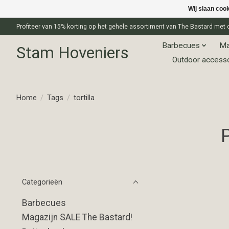
Wij slaan coo
Profiteer van 15% korting op het gehele assortiment van The Bastard m
Barbecues
Ma
Stam Hoveniers
Outdoor access
Home
/
Tags
/
tortilla
Categorieën
Barbecues
Magazijn SALE The Bastard!