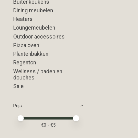
Buitenkeukens
Dining meubelen
Heaters
Loungemeubelen
Outdoor accessoires
Pizza oven
Plantenbakken
Regenton
Wellness / baden en
douches
Sale
Prijs
Minimale prijswaarde
Price maximum value
€
0
- €
5