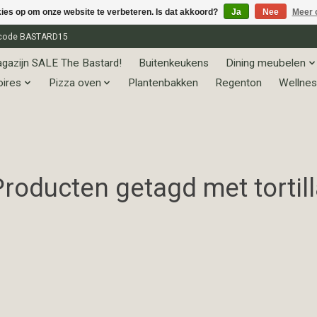
kies op om onze website te verbeteren. Is dat akkoord?
Ja
Nee
Meer 
et code BASTARD15
gazijn SALE The Bastard!
Buitenkeukens
Dining meubelen
oires
Pizza oven
Plantenbakken
Regenton
Wellnes
Producten getagd met tortill