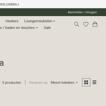
over cookies »
Aanmelden / Inloggen
Heaters
Loungemeubelen
s / baden en douches
Sale
a
Sorteren op
Meest bekeken
0 producten