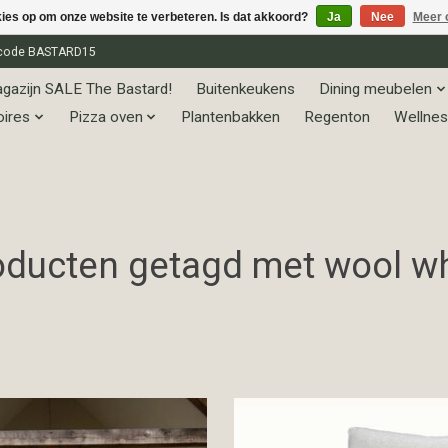
kies op om onze website te verbeteren. Is dat akkoord?
Ja
Nee
Meer 
et code BASTARD15
gazijn SALE The Bastard!
Buitenkeukens
Dining meubelen
oires
Pizza oven
Plantenbakken
Regenton
Wellnes
oducten getagd met wool wh