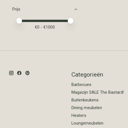
Prijs
Minimale prijswaarde
Price maximum value
€
0
- €
1000
Categorieën
Barbecues
Magazijn SALE The Bastard!
Buitenkeukens
Dining meubelen
Heaters
Loungemeubelen