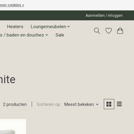
over cookies »
Aanmelden / Inloggen
Heaters
Loungemeubelen
s / baden en douches
Sale
ite
Sorteren op
Meest bekeken
2 producten