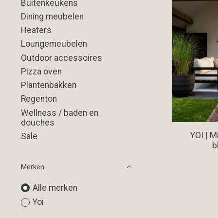
Buitenkeukens
Dining meubelen
Heaters
Loungemeubelen
Outdoor accessoires
Pizza oven
Plantenbakken
Regenton
Wellness / baden en
douches
YOI | M
Sale
b
Merken
Alle merken
Yoi