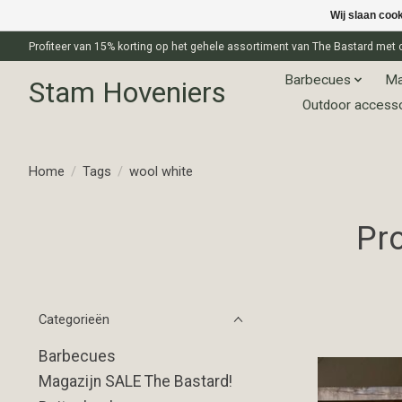
Wij slaan coo
Profiteer van 15% korting op het gehele assortiment van The Bastard m
Barbecues
Ma
Stam Hoveniers
Outdoor access
Home
/
Tags
/
wool white
Pr
Categorieën
Barbecues
Magazijn SALE The Bastard!