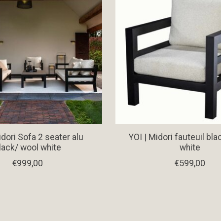
idori Sofa 2 seater alu
YOI | Midori fauteuil bl
lack/ wool white
white
€999,00
€599,00