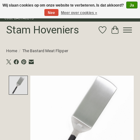
Wij slaan cookies op om onze website te verbeteren. Is dat akkoord?
Ja
Nee
Meer over cookies »
Profiteer van 15% korting op het gehele assortiment van The Bastard met
code BASTARD15
Stam Hoveniers
Verlanglijst
Winkelwag
Home
/
The Bastard Meat Flipper
Product image slideshow Items