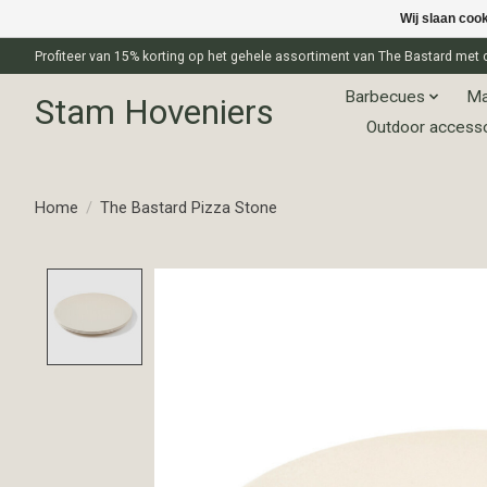
Wij slaan coo
Profiteer van 15% korting op het gehele assortiment van The Bastard m
Barbecues
Ma
Stam Hoveniers
Outdoor access
Home
/
The Bastard Pizza Stone
Product image slideshow Items