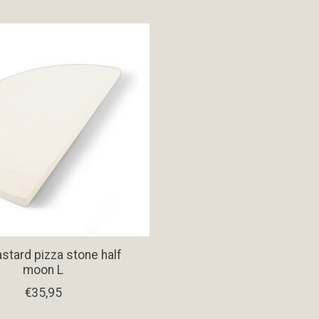
stard pizza stone half
moon L
€35,95