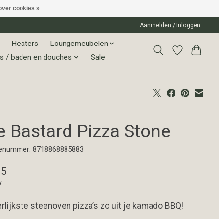
over cookies »
Aanmelden / Inloggen
Heaters
Loungemeubelen
s / baden en douches
Sale
e Bastard Pizza Stone
enummer: 8718868885883
95
w
rlijkste steenoven pizza’s zo uit je kamado BBQ!