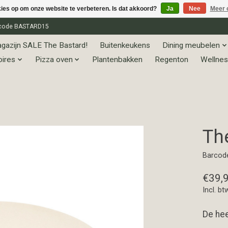
kies op om onze website te verbeteren. Is dat akkoord?
Ja
Nee
Meer 
et code BASTARD15
gazijn SALE The Bastard!
Buitenkeukens
Dining meubelen
oires
Pizza oven
Plantenbakken
Regenton
Wellnes
Th
Barcod
€39,
Incl. bt
De hee