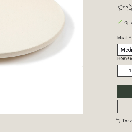
De beo
Op 
Maat:
*
Hoeveel
Toev