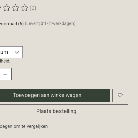
(0)
ordeling van dit product is
0
van de 5
voorraad (6)
(Levertijd:1-2 werkdagen)
heid:
Toevoegen aan winkelwagen
Plaats bestelling
oegen om te vergelijken