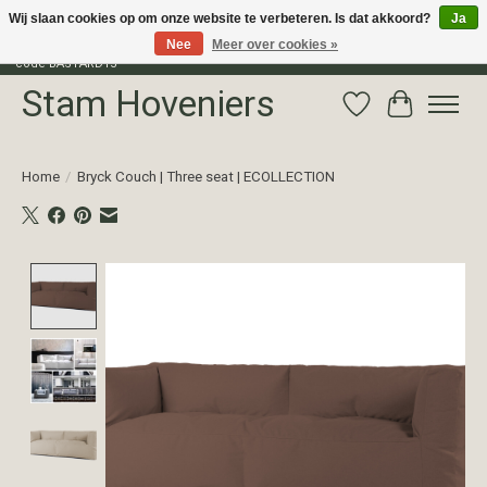
Wij slaan cookies op om onze website te verbeteren. Is dat akkoord?
Ja
Nee
Meer over cookies »
Profiteer van 15% korting op het gehele assortiment van The Bastard met
code BASTARD15
Stam Hoveniers
Verlanglijst
Winkelwag
Home
/
Bryck Couch | Three seat | ECOLLECTION
Product image slideshow Items