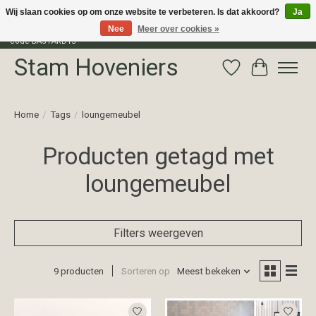
Wij slaan cookies op om onze website te verbeteren. Is dat akkoord?
Ja
Nee
Meer over cookies »
Profiteer van 15% korting op het gehele assortiment van The Bastard met
code BASTARD15
Stam Hoveniers
Verlanglijst
Winkelwag
Home
/
Tags
/
loungemeubel
Producten getagd met
loungemeubel
Filters weergeven
9 producten
Sorteren op
Meest bekeken