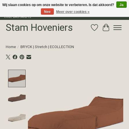
Wij slaan cookies op om onze website te verbeteren. Is dat akkoord?
Ja
Nee
Meer over cookies »
Profiteer van 15% korting op het gehele assortiment van The Bastard met
code BASTARD15
Stam Hoveniers
Verlanglijst
Winkelwag
Home
/
BRYCK | Stretch | ECOLLECTION
Product image slideshow Items