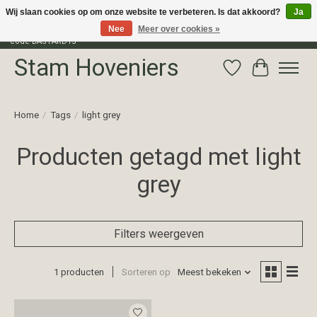
Wij slaan cookies op om onze website te verbeteren. Is dat akkoord?
Ja
Nee
Meer over cookies »
Profiteer van 15% korting op het gehele assortiment van The Bastard met
code BASTARD15
Stam Hoveniers
Verlanglijst
Winkelwag
Home
/
Tags
/
light grey
Producten getagd met light
grey
Filters weergeven
1 producten
Sorteren op
Meest bekeken